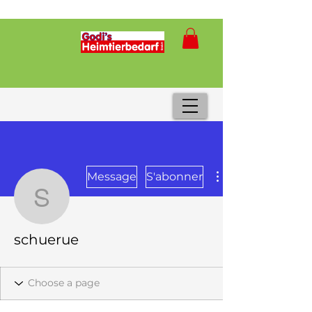
Message
S'abonner
schuerue
schuerue