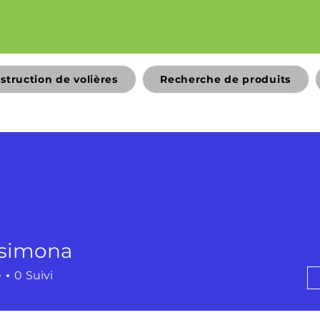
struction de volières
Recherche de produits
bsimona
ona
é
0
Suivi