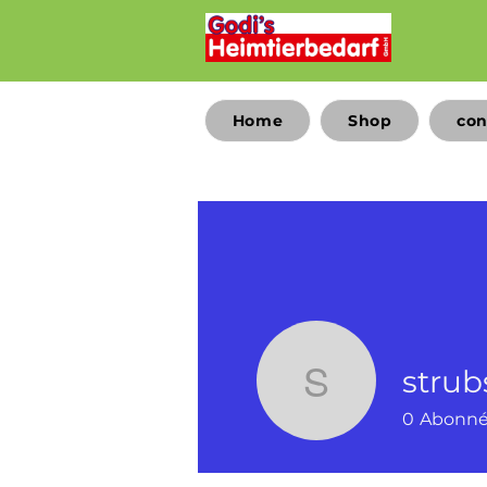
Home
Shop
con
stru
strubsim
0
Abonn