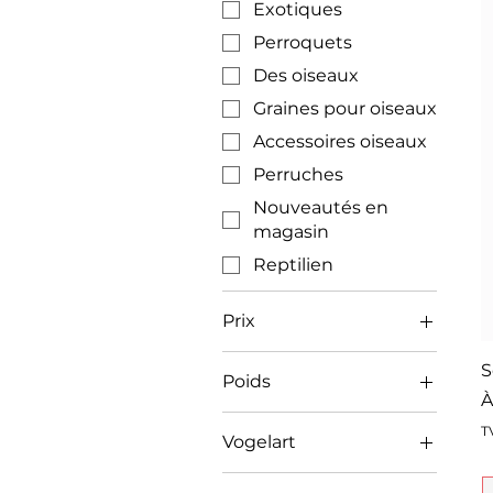
Exotiques
Perroquets
Des oiseaux
Graines pour oiseaux
Accessoires oiseaux
Perruches
Nouveautés en
magasin
Reptilien
Prix
S
Poids
7 CHF
31 CHF
P
À
0.25 Kg
T
Vogelart
1 kg
Exotiques
12 kg