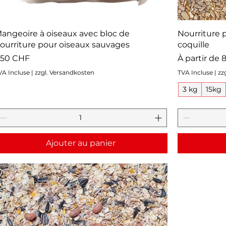
angeoire à oiseaux avec bloc de
Nourriture 
ourriture pour oiseaux sauvages
coquille
rix
Prix promot
,50 CHF
À partir de
8
VA Incluse
|
zzgl. Versandkosten
TVA Incluse
|
zz
3 kg
15kg
Ajouter au panier