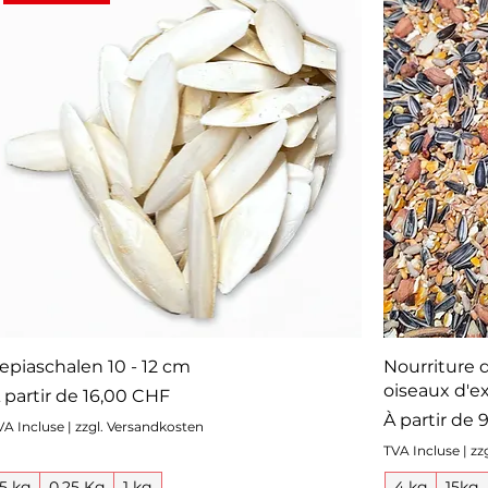
epiaschalen 10 - 12 cm
Nourriture 
oiseaux d'ex
rix promotionnel
 partir de
16,00 CHF
Prix promot
À partir de
9
VA Incluse
|
zzgl. Versandkosten
TVA Incluse
|
zz
5 kg
0.25 Kg
1 kg
4 kg
15kg