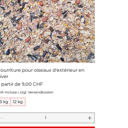
ourriture pour oiseaux d'extérieur en
iver
rix promotionnel
 partir de
9,00 CHF
VA Incluse
|
zzgl. Versandkosten
3 kg
12 kg