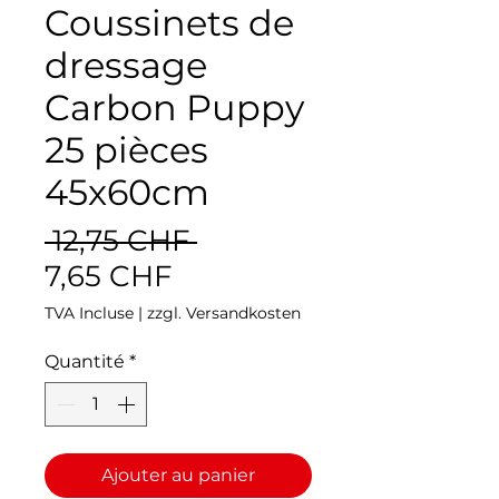
Coussinets de
dressage
Carbon Puppy
25 pièces
45x60cm
Prix
 12,75 CHF 
Prix
original
7,65 CHF
promotionnel
TVA Incluse
|
zzgl. Versandkosten
Quantité
*
Ajouter au panier