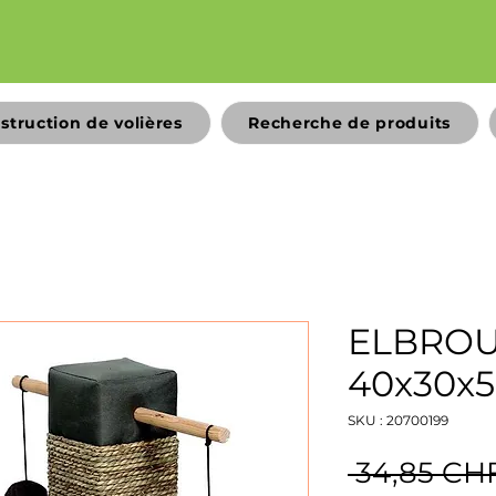
struction de volières
Recherche de produits
ELBRO
40x30x
SKU : 20700199
 34,85 CH