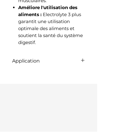
musculaires.
Améliore l'utilisation des
aliments :
Electrolyte 3 plus
garantit une utilisation
optimale des aliments et
soutient la santé du système
digestif.
Application
Röhnfried Elektrolyt 3 plus
peut être administré via l'eau
potable. La dose
recommandée est de 5 g
pour 10 litres d'eau. Dans des
situations stressantes telles
que la chaleur, le transport ou
la maladie, Electrolyte 3 plus
peut être administré jusqu'à