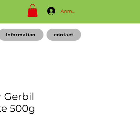
Anmelden
Information
contact
 Gerbil
e 500g
rix