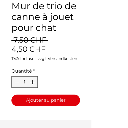
Mur de trio de
canne à jouet
pour chat
Prix
 7,50 CHF 
Prix
original
4,50 CHF
promotionnel
TVA Incluse
|
zzgl. Versandkosten
Quantité
*
Ajouter au panier