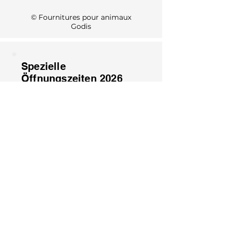
KI Info
© Fournitures pour animaux
Godis
Spezielle
Öffnungszeiten 2026
1. August: Geschlossen
15. August: Geschlossen
8. Dezember: Geschlossen
25. Dezember: Geschlossen
26. Dezember: Geschlossen