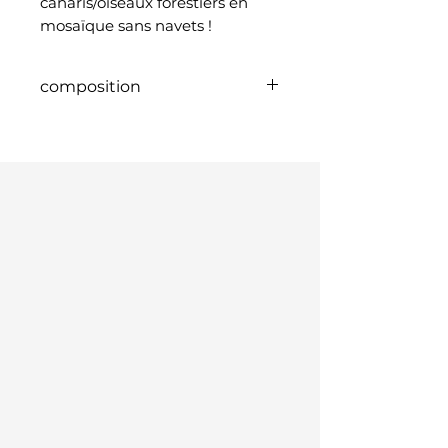
canaris/oiseaux forestiers en
mosaïque sans navets !
composition
Avoine nue noire cardi
sésame chicorée blé millet
japonais millet manne millet
du Sénégal haricots mungo