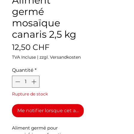
Aliment
germé
mosaïque
canaris 2,5 kg
Prix
12,50 CHF
TVA Incluse
|
zzgl. Versandkosten
Quantité
*
Rupture de stock
Me notifier lorsque cet article est disponible
Aliment germé pour