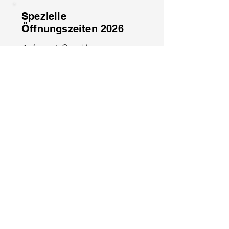
Spezielle
Öffnungszeiten 2026
1. August: Geschlossen
15. August: Geschlossen
8. Dezember: Geschlossen
25. Dezember: Geschlossen
26. Dezember: Geschlossen