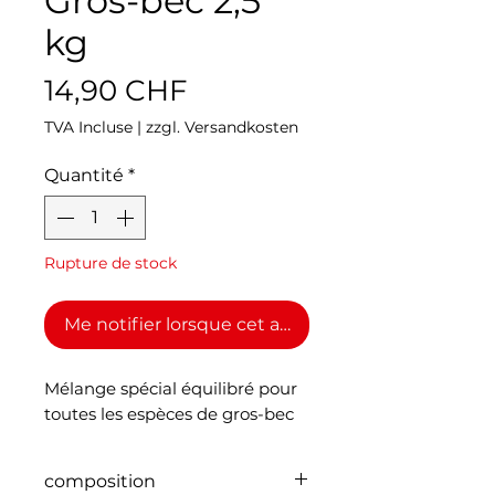
Gros-bec 2,5
kg
Prix
14,90 CHF
TVA Incluse
|
zzgl. Versandkosten
Quantité
*
Rupture de stock
Me notifier lorsque cet article est disponible
Mélange spécial équilibré pour
toutes les espèces de gros-bec
composition