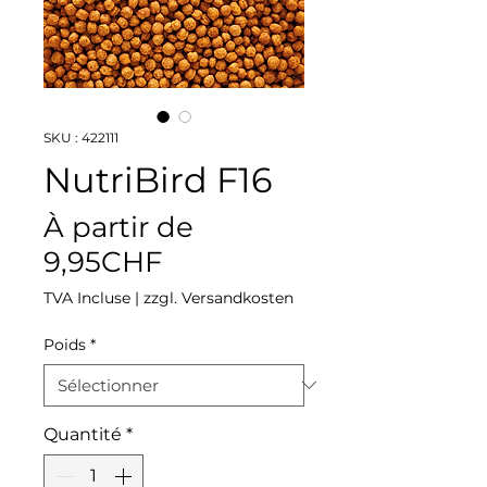
SKU : 422111
NutriBird F16
À partir de
Prix
9,95CHF
promotionnel
TVA Incluse
|
zzgl. Versandkosten
Poids
*
Quantité
*