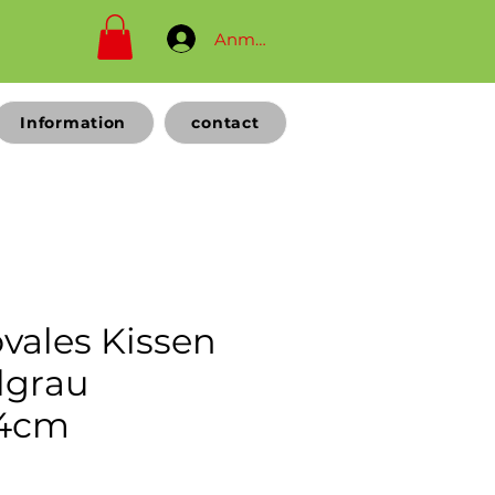
Anmelden
Information
contact
vales Kissen
lgrau
14cm