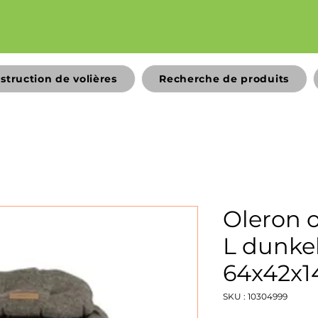
struction de volières
Recherche de produits
Oleron o
L dunke
64x42x
SKU : 10304999