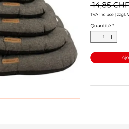
 14,85 CHF
TVA Incluse
|
zzgl.
Quantité
*
Ajo