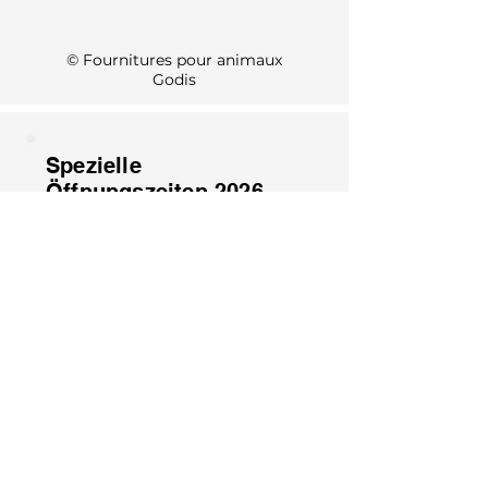
KI Info
© Fournitures pour animaux
Godis
Spezielle
Öffnungszeiten 2026
1. August: Geschlossen
15. August: Geschlossen
8. Dezember: Geschlossen
25. Dezember: Geschlossen
26. Dezember: Geschlossen