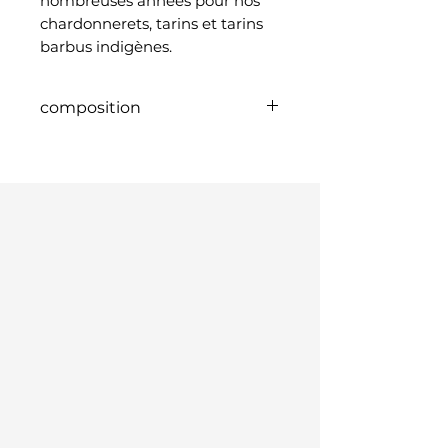
nombreuses années pour nos
chardonnerets, tarins et tarins
barbus indigènes.
composition
Graines noires Chicorée
brillante Dactyle Périlla Perilla
clair Chanvre brun Petits
grains Tournesols Petits
grains Navets d'été Avoine
pelée Graines sauvages Lin
Graines de sésame Graines de
laitue Graines de laitue
blanche Chardon-Marie noir
Pavot Chia Onagre Graines de
mélèze Cardère Chardon