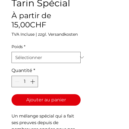
Tarin Spécial
À partir de
Prix
15,00CHF
promotionnel
TVA Incluse
|
zzgl. Versandkosten
Poids
*
Quantité
*
Ajouter au panier
Un mélange spécial qui a fait
ses preuves depuis de