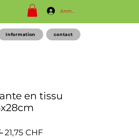
Anmelden
Information
contact
iante en tissu
8x28cm
Prix
Prix
 
21,75 CHF