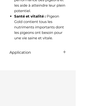
les aide à atteindre leur plein
potentiel.
Santé et vitalité :
Pigeon
Gold contient tous les
nutriments importants dont
les pigeons ont besoin pour
une vie saine et vitale.
Application
Röhnfried Taubengold peut
être administré via de la
nourriture ou de l'eau
potable. La posologie
recommandée est de 5 g
pour 20 pigeons et par jour.
Pigeon gold peut être
administré toute l’année,