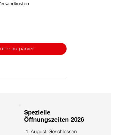
original
promotionnel
 Versandkosten
uter au panier
Spezielle
Öffnungszeiten 2026
1. August: Geschlossen