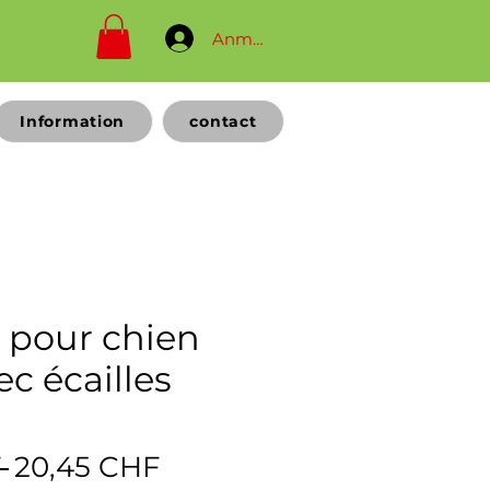
Anmelden
Information
contact
 pour chien
c écailles
Prix
Prix
 
20,45 CHF