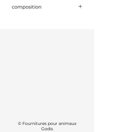
composition
Graines noires, dactyle,
chicorée, périlla claire, périlla
brune, brillant, navets d'été,
graines de laitue blanche,
graines de laitue noire,
sésame, graines de mélèze,
graines de lin, graines de
pavot, graines sauvages, chia,
onagre
KI Info
© Fournitures pour animaux
Godis