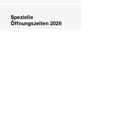
Spezielle
Öffnungszeiten 2026
1. August: Geschlossen
15. August: Geschlossen
8. Dezember: Geschlossen
25. Dezember: Geschlossen
26. Dezember: Geschlossen