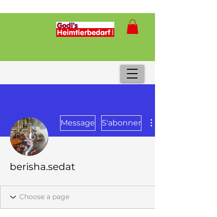
Message
S'abonner
berisha.sedat