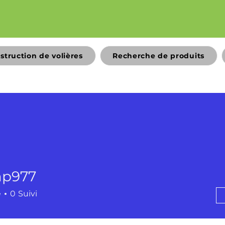
struction de volières
Recherche de produits
p977
7
é
0
Suivi