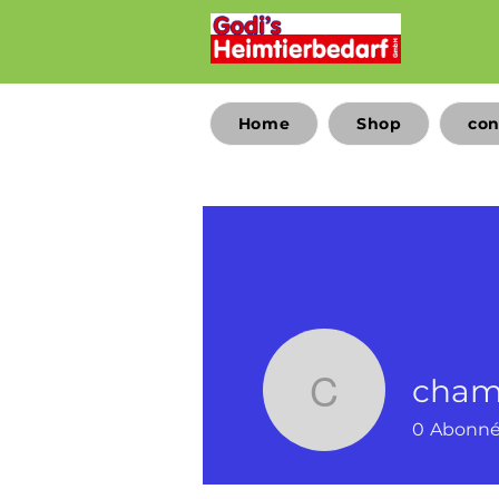
Home
Shop
con
cham
champ97
0
Abonn