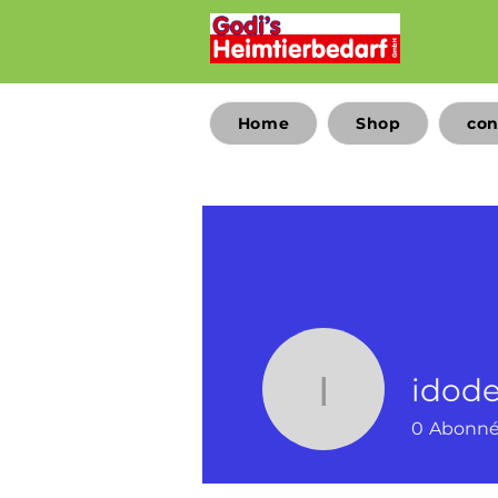
Home
Shop
con
idod
idodeboe
0
Abonn