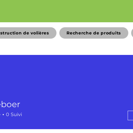
struction de volières
Recherche de produits
eboer
r
é
0
Suivi