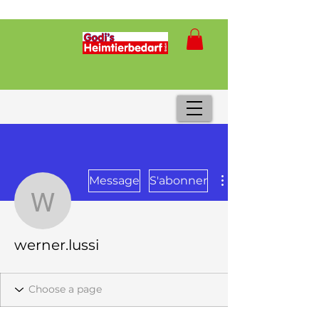
Message
S'abonner
werner.lussi
werner.lussi