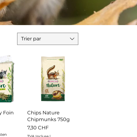
Trier par
apide
Aperçu rapide
y Foin
Chips Nature
Chipmunks 750g
Prix
7,30 CHF
sten
TVA Incluse
|