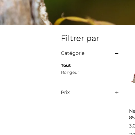
Filtrer par
Catégorie
Tout
Rongeur
Prix
3 CHF
11 CHF
Na
8
Pr
3,
TVA