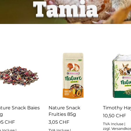
Tamia
Aperçu rapide
Aperçu rapide
Aperçu r
ture Snack Baies
Nature Snack
Timothy Ha
5g
Fruities 85g
Prix
10,50 CHF
ix
Prix
05 CHF
3,05 CHF
TVA Incluse
|
zzgl. Versandko
 Incluse
|
TVA Incluse
|