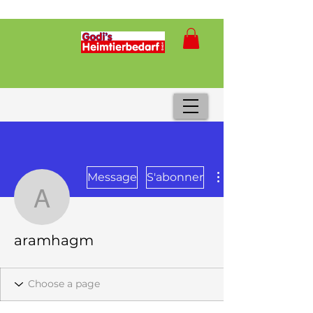
Message
S'abonner
aramhagm
aramhagm