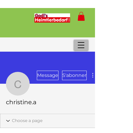
Message
S'abonner
christine.a
christine.a