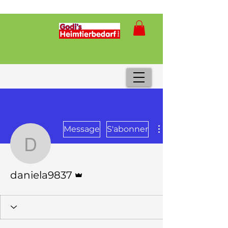
Message
S'abonner
daniela9837
Administrateur
daniela9837