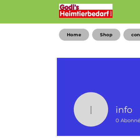
Home
Shop
con
info
info
0
Abonn