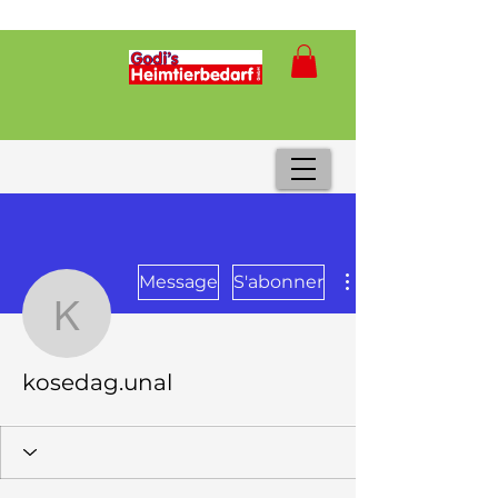
Message
S'abonner
kosedag.unal
kosedag.unal