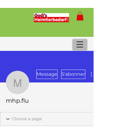
Message
S'abonner
mhp.flu
mhp.flu