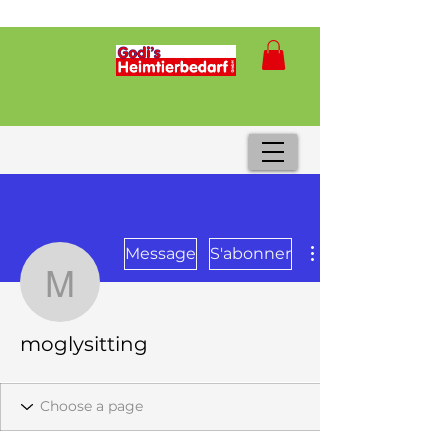
Message
S'abonner
moglysitting
moglysitting