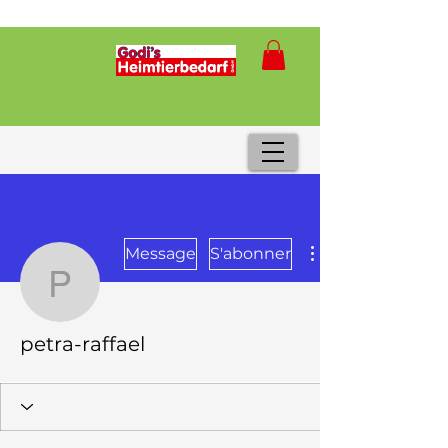
Message
S'abonner
petra-raffael
petra-raffael