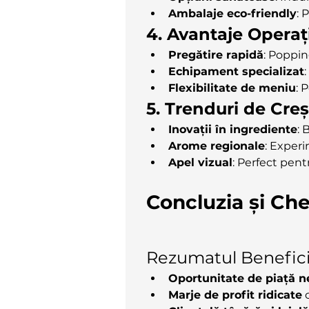
Ambalaje eco-friendly
: 
4. Avantaje Operaț
Pregătire rapidă
: Poppin
Echipament specializat
Flexibilitate de meniu
: 
5. Trenduri de Cre
Inovații în ingrediente
: 
Arome regionale
: Exper
Apel vizual
: Perfect pen
Concluzia și Ch
Rezumatul Benefici
Oportunitate de piață n
Marje de profit ridicate
 