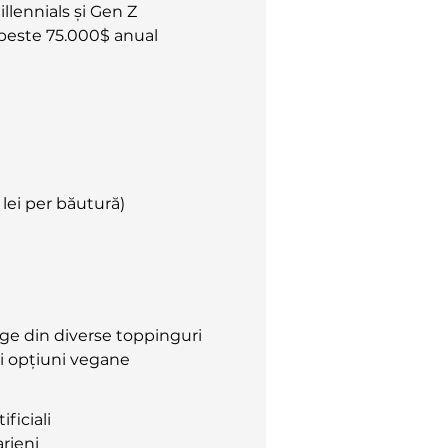
llennials și Gen Z
 peste 75.000$ anual
 lei per băutură)
lege din diverse toppinguri
 și opțiuni vegane
ficiali
arieni