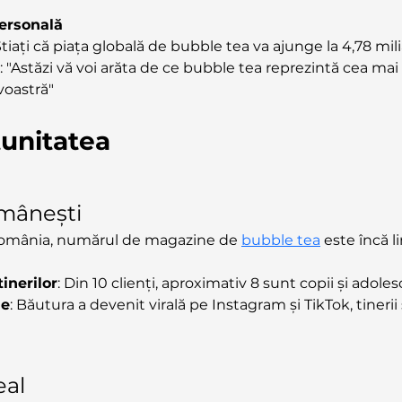
personală
"Știați că piața globală de bubble tea va ajunge la 4,78 mi
: "Astăzi vă voi arăta de ce bubble tea reprezintă cea mai
oastră"
unitatea
omânești
România, numărul de magazine de 
bubble tea
 este încă l
inerilor
: Din 10 clienți, aproximativ 8 sunt copii și adole
le
: Băutura a devenit virală pe Instagram și TikTok, tineri
eal