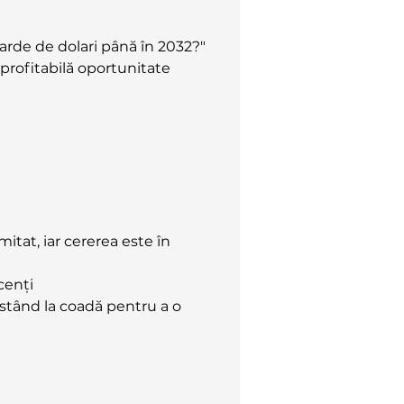
liarde de dolari până în 2032?"
 profitabilă oportunitate 
imitat, iar cererea este în 
scenți
i stând la coadă pentru a o 