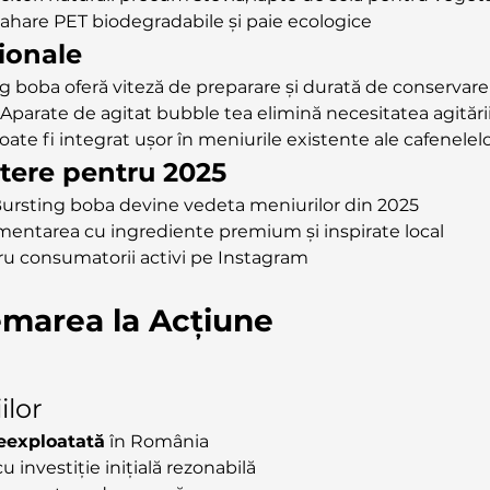
Pahare PET biodegradabile și paie ecologice
ionale
g boba oferă viteză de preparare și durată de conservar
: Aparate de agitat bubble tea elimină necesitatea agităr
Poate fi integrat ușor în meniurile existente ale cafenelel
ștere pentru 2025
Bursting boba devine vedeta meniurilor din 2025
imentarea cu ingrediente premium și inspirate local
tru consumatorii activi pe Instagram
emarea la Acțiune
ilor
eexploatată
 în România
cu investiție inițială rezonabilă