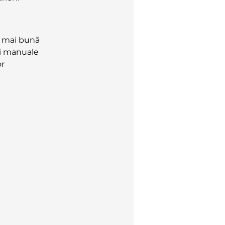
e mai bună
ii manuale
or