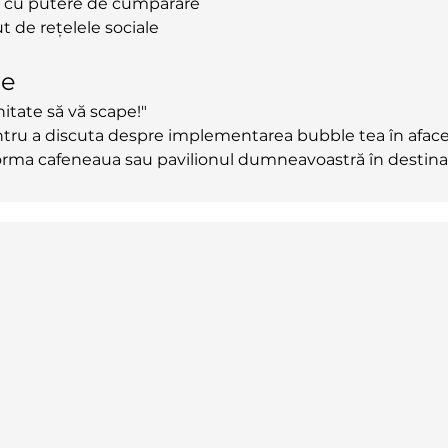
 cu putere de cumpărare
ut de rețelele sociale
ne
itate să vă scape!"
ntru a discuta despre implementarea bubble tea în afa
ma cafeneaua sau pavilionul dumneavoastră în destinația