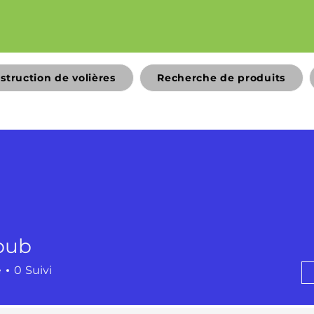
struction de volières
Recherche de produits
bub
é
0
Suivi