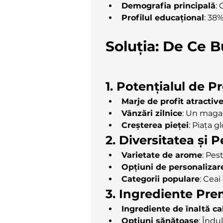
Demografia principală
:
Profilul educațional
: 38
Soluția: De Ce 
1. Potențialul de P
Marje de profit atractiv
Vânzări zilnice
: Un magaz
Creșterea pieței
: Piața g
2. Diversitatea și 
Varietate de arome
: Pes
Opțiuni de personalizar
Categorii populare
: Ceai
3. Ingrediente Pre
Ingrediente de înaltă ca
Opțiuni sănătoase
: Îndu