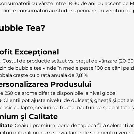
 Consumatorii cu vârste între 18-30 de ani, cu accent pe Mi
% dintre consumatori au studii superioare, cu venituri de
Bubble Tea?
rofit Excepțional
e
: Costul de producție scăzut vs. prețul de vânzare (20-30
in de bubble tea vinde în medie peste 100 de căni pe zi
lobală crește cu o rată anuală de 7,81%
Personalizarea Produsului
te 250 de arome diferite disponibile la nivel global
e
: Clienții pot ajusta nivelul de dulceață, gheață și pot a
 clasic cu lapte, ceaiuri de fructe, băuturi de specialitate
mium și Calitate
litate
: Ceaiuri premium, perle de tapioca fără coloranți arti
lcitori naturali precum stevia, lapte de soia pentru veget