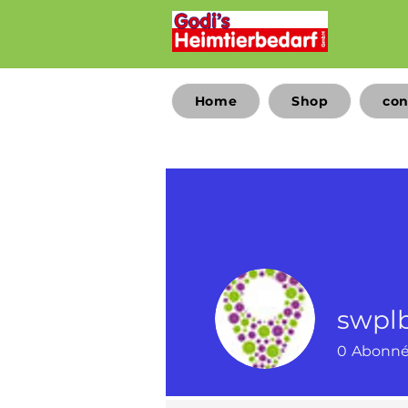
Home
Shop
con
swpl
0
Abonn