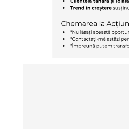
Clientelă tânără și loială
Trend în creștere
 susțin
Chemarea la Acțiu
"Nu lăsați această oportun
"Contactați-mă astăzi pe
"Împreună putem transfor