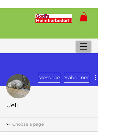
Message
S'abonner
Ueli