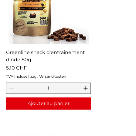
Greenline snack d'entraînement
dinde 80g
Prix
5,10 CHF
TVA Incluse
|
zzgl. Versandkosten
Ajouter au panier