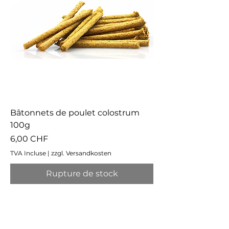
Bâtonnets de poulet colostrum
100g
Prix
6,00 CHF
TVA Incluse
|
zzgl. Versandkosten
Rupture de stock