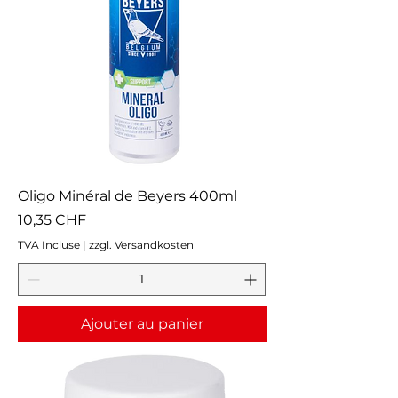
Oligo Minéral de Beyers 400ml
Prix
10,35 CHF
TVA Incluse
|
zzgl. Versandkosten
Ajouter au panier