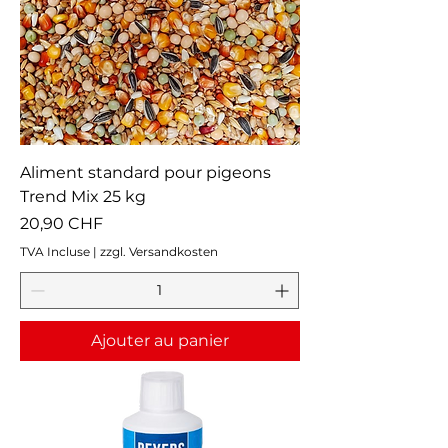
Aliment standard pour pigeons
Trend Mix 25 kg
Prix
20,90 CHF
TVA Incluse
|
zzgl. Versandkosten
Ajouter au panier