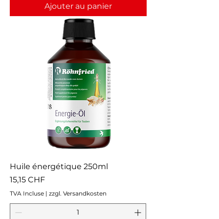
Ajouter au panier
Huile énergétique 250ml
Prix
15,15 CHF
TVA Incluse
|
zzgl. Versandkosten