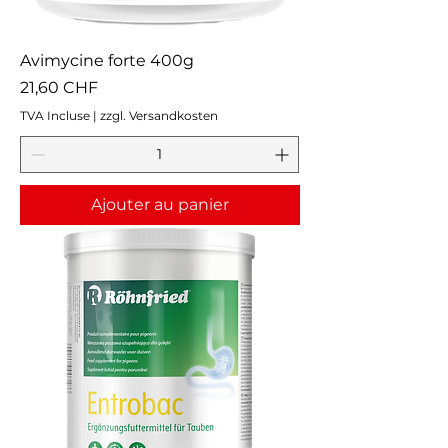
Avimycine forte 400g
Prix
21,60 CHF
TVA Incluse
|
zzgl. Versandkosten
Ajouter au panier