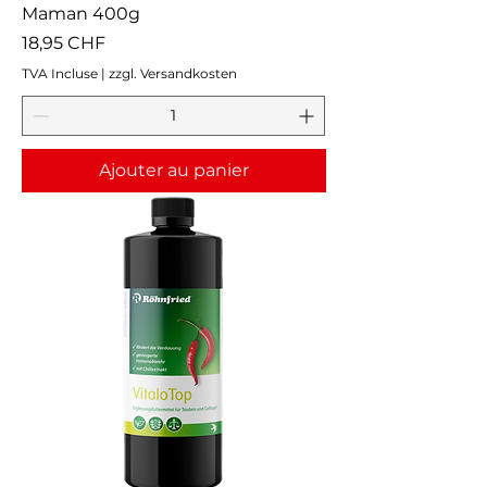
Maman 400g
Prix
18,95 CHF
TVA Incluse
|
zzgl. Versandkosten
Ajouter au panier