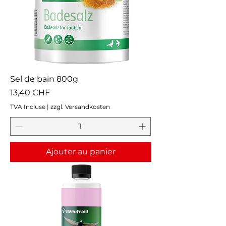
Sel de bain 800g
Prix
13,40 CHF
TVA Incluse
|
zzgl. Versandkosten
Ajouter au panier