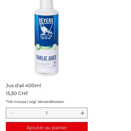
Jus d'ail 400ml
Prix
15,30 CHF
TVA Incluse
|
zzgl. Versandkosten
Ajouter au panier