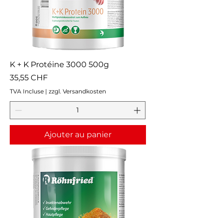
K + K Protéine 3000 500g
Prix
35,55 CHF
TVA Incluse
|
zzgl. Versandkosten
Ajouter au panier