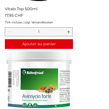
Vitalo Top 500ml
Prix
17,95 CHF
TVA Incluse
|
zzgl. Versandkosten
Ajouter au panier