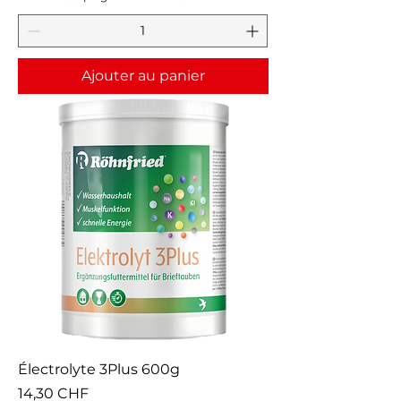
Ajouter au panier
Électrolyte 3Plus 600g
Prix
14,30 CHF