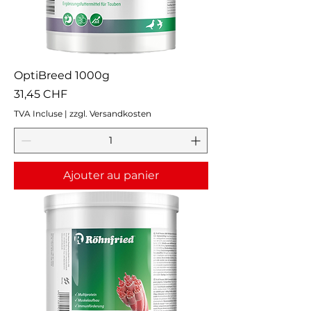
OptiBreed 1000g
Prix
31,45 CHF
TVA Incluse
|
zzgl. Versandkosten
Ajouter au panier