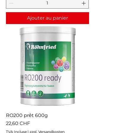
Ajouter au panier
RO200 prêt 600g
Prix
22,60 CHF
TVA Incluse
|
zzgl. Versandkosten