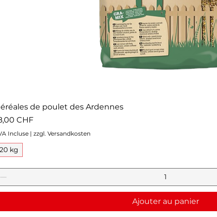
éréales de poulet des Ardennes
rix
8,00 CHF
VA Incluse
|
zzgl. Versandkosten
20 kg
Ajouter au panier