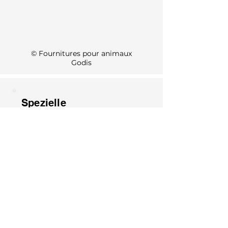
KI Info
© Fournitures pour animaux
Godis
Spezielle
Öffnungszeiten 2026
1. August: Geschlossen
15. August: Geschlossen
8. Dezember: Geschlossen
25. Dezember: Geschlossen
26. Dezember: Geschlossen