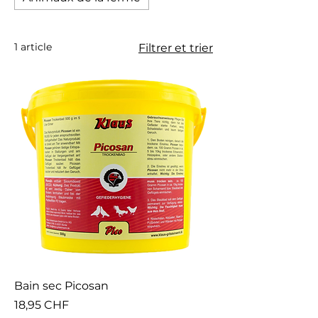
1 article
Filtrer et trier
Bain sec Picosan
Prix
18,95 CHF