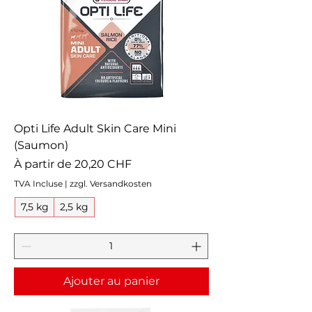
Opti Life Adult Skin Care Mini
(Saumon)
Prix promotionnel
À partir de
20,20 CHF
TVA Incluse
|
zzgl. Versandkosten
7,5 kg
2,5 kg
Ajouter au panier