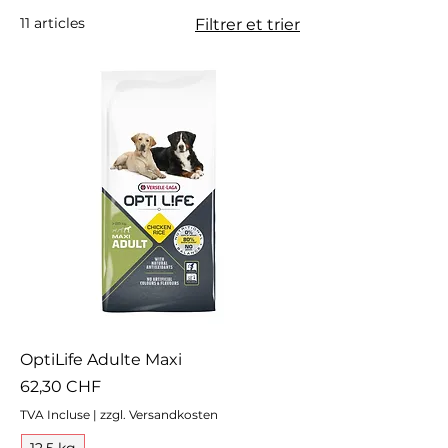
11 articles
Filtrer et trier
OptiLife Adulte Maxi
Prix
62,30 CHF
TVA Incluse
|
zzgl. Versandkosten
12,5 kg