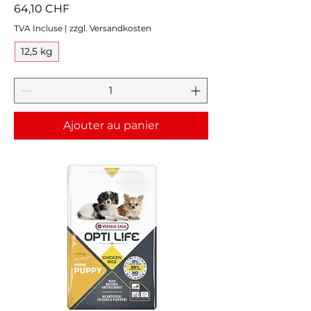
Prix
64,10 CHF
TVA Incluse
|
zzgl. Versandkosten
12,5 kg
Ajouter au panier