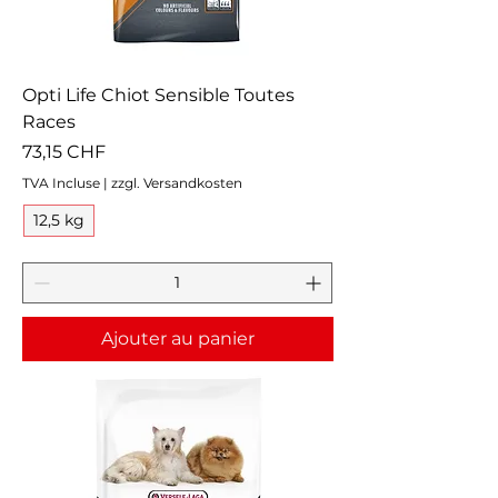
Opti Life Chiot Sensible Toutes
Races
Prix
73,15 CHF
TVA Incluse
|
zzgl. Versandkosten
12,5 kg
Ajouter au panier