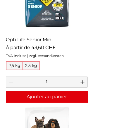
Opti Life Senior Mini
Prix promotionnel
À partir de
43,60 CHF
TVA Incluse
|
zzgl. Versandkosten
7,5 kg
2,5 kg
Ajouter au panier