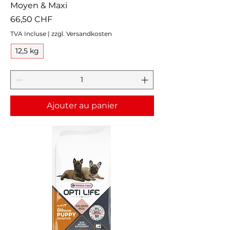
Moyen & Maxi
Prix
66,50 CHF
TVA Incluse
|
zzgl. Versandkosten
12,5 kg
Ajouter au panier