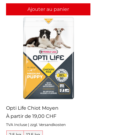
Ajouter au panier
Opti Life Chiot Moyen
Prix promotionnel
À partir de
19,00 CHF
TVA Incluse
|
zzgl. Versandkosten
2,5 kg
12,5 kg