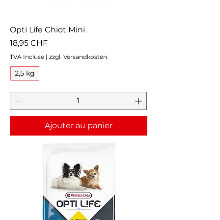
Opti Life Chiot Mini
Prix
18,95 CHF
TVA Incluse
|
zzgl. Versandkosten
2,5 kg
Ajouter au panier