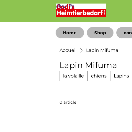
Home
Shop
con
Accueil
Lapin Mifuma
Lapin Mifuma
la volaille
chiens
Lapins
0 article