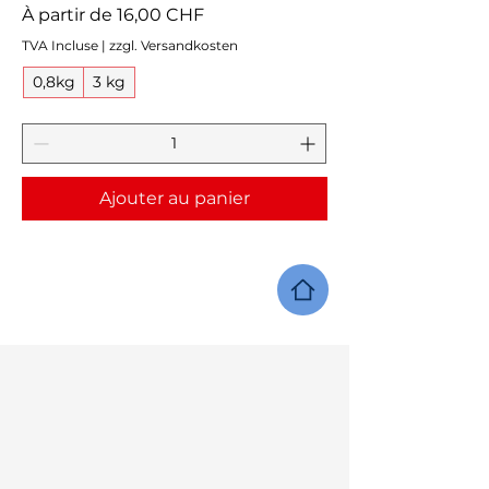
Prix promotionnel
À partir de
16,00 CHF
TVA Incluse
|
zzgl. Versandkosten
0,8kg
3 kg
Ajouter au panier