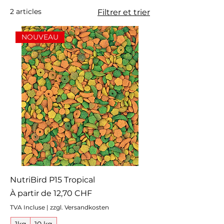
2 articles
Filtrer et trier
NOUVEAU
NutriBird P15 Tropical
Prix promotionnel
À partir de
12,70 CHF
TVA Incluse
|
zzgl. Versandkosten
1kg
10 kg