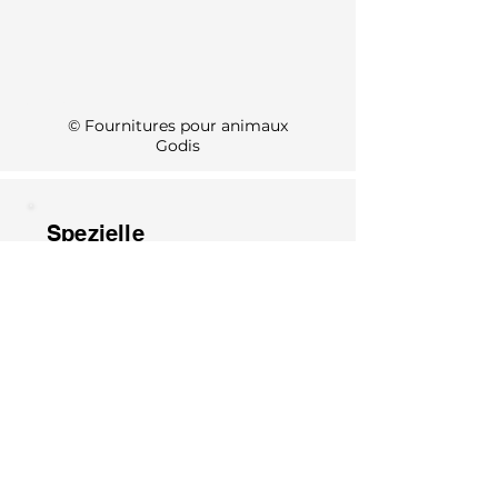
KI Info
© Fournitures pour animaux
Godis
Spezielle
Öffnungszeiten 2026
1. August: Geschlossen
15. August: Geschlossen
8. Dezember: Geschlossen
25. Dezember: Geschlossen
26. Dezember: Geschlossen