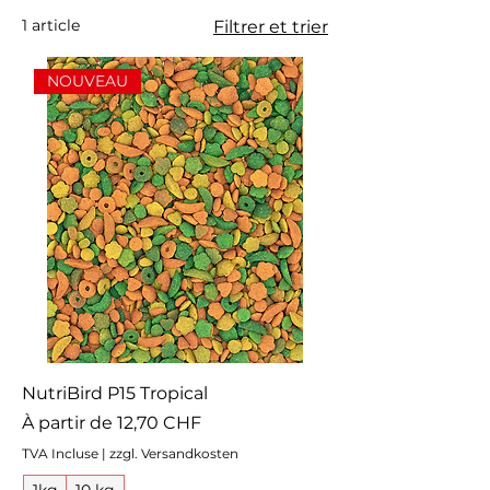
1 article
Filtrer et trier
NOUVEAU
NutriBird P15 Tropical
Prix promotionnel
À partir de
12,70 CHF
TVA Incluse
|
zzgl. Versandkosten
1kg
10 kg