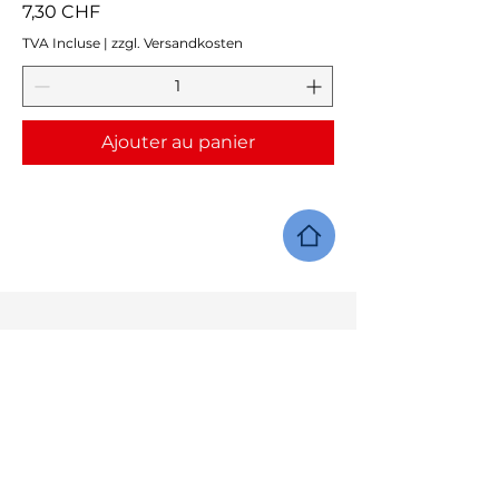
Prix
7,30 CHF
TVA Incluse
|
zzgl. Versandkosten
Ajouter au panier