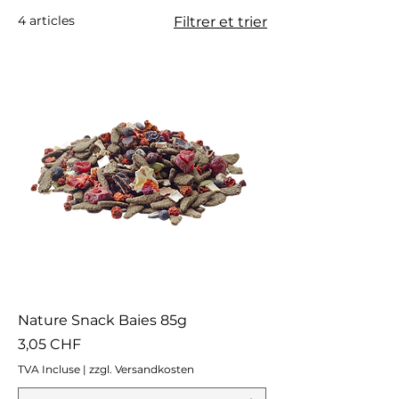
4 articles
Filtrer et trier
Nature Snack Baies 85g
Prix
3,05 CHF
TVA Incluse
|
zzgl. Versandkosten