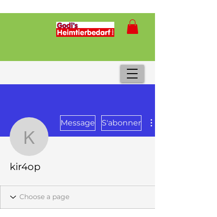
Message
S'abonner
kir4op
kir4op