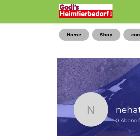
Home
Shop
con
neha
nehatram
0
Abonn