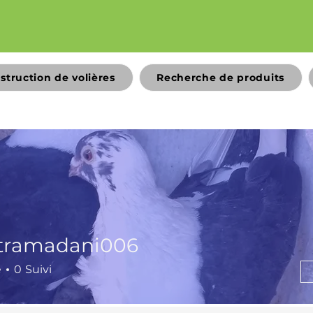
struction de volières
Recherche de produits
tramadani006
adani006
é
0
Suivi