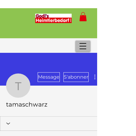
Message
S'abonner
tamaschwarz
tamaschwarz