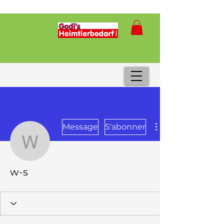
Message
S'abonner
w-s
w-s