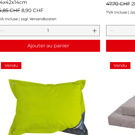
4x42x14cm
Prix original
P
47,70 CHF
2
rix original
Prix promotionnel
4,85 CHF
8,90 CHF
TVA Incluse
|
zz
VA Incluse
|
zzgl. Versandkosten
Ajouter au panier
Vendu
Vendu