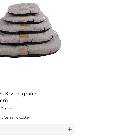
es Kissen grau S
0cm
ix promotionnel
40 CHF
gl. Versandkosten