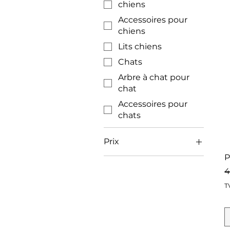
chiens
Accessoires pour
chiens
Lits chiens
Chats
Arbre à chat pour
chat
Accessoires pour
chats
Prix
P
P
4 CHF
47 CHF
4
T