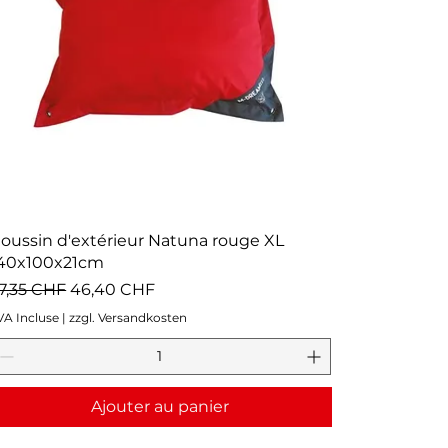
oussin d'extérieur Natuna rouge XL
40x100x21cm
rix original
Prix promotionnel
7,35 CHF
46,40 CHF
VA Incluse
|
zzgl. Versandkosten
Ajouter au panier