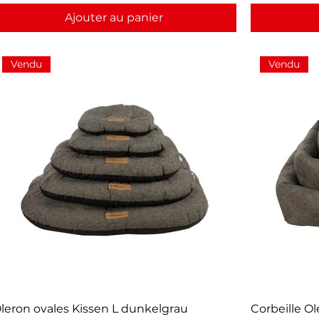
Ajouter au panier
Vendu
Vendu
leron ovales Kissen L dunkelgrau
Corbeille O