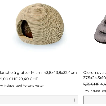
lanche à gratter Miami 43,8x43,8x32,4cm
Oleron oval
37.5x24.5x1
rix original
Prix promotionnel
9,00 CHF
29,40 CHF
Prix original
Pr
7,35 CHF
4,
VA Incluse
|
zzgl. Versandkosten
TVA Incluse
|
zz