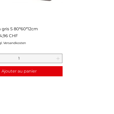
n gris S 80*60*12cm
rix promotionnel
4,96 CHF
gl. Versandkosten
Ajouter au panier