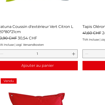
atuna Coussin d'extérieur Vert Citron L
Tapis Oléro
20*80*21cm
Prix original
P
41,60 CHF
2
rix original
Prix promotionnel
0,90 CHF
30,54 CHF
TVA Incluse
|
zz
VA Incluse
|
zzgl. Versandkosten
Ajouter au panier
Vendu