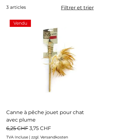
3 articles
Filtrer et trier
Vendu
Canne à pêche jouet pour chat
avec plume
Prix original
Prix promotionnel
6,25 CHF
3,75 CHF
TVA Incluse
|
zzgl. Versandkosten