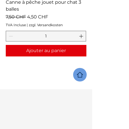
Canne à pêche jouet pour chat 3
balles
Prix original
Prix promotionnel
7,50 CHF
4,50 CHF
TVA Incluse
|
zzgl. Versandkosten
Ajouter au panier