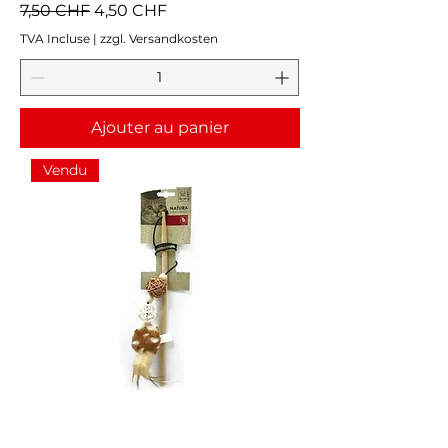
Prix original
Prix promotionnel
7,50 CHF
4,50 CHF
TVA Incluse
|
zzgl. Versandkosten
Ajouter au panier
Vendu