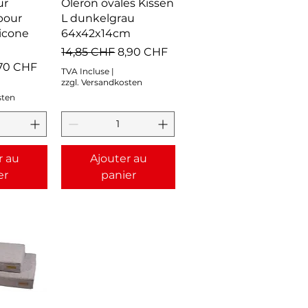
apide
Aperçu rapide
ur
Oleron ovales Kissen
pour
L dunkelgrau
licone
64x42x14cm
Prix original
Prix promotionnel
14,85 CHF
8,90 CHF
ix promotionnel
,70 CHF
TVA Incluse
|
zzgl. Versandkosten
sten
r au
Ajouter au
er
panier