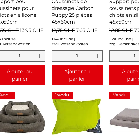
Aperçu rapide
Aperçu rapide
Aperçu r
pport pour
Coussinets de
Support po
ussinets pour
dressage Carbon
coussinets 
iots en silicone
Puppy 25 pièces
chiots en si
0x60cm
45x60cm
45x60cm
ix original
Prix promotionnel
Prix original
Prix promotionnel
Prix original
Pr
,30 CHF
13,95 CHF
12,75 CHF
7,65 CHF
12,85 CHF
7
 Incluse
|
TVA Incluse
|
TVA Incluse
|
l. Versandkosten
zzgl. Versandkosten
zzgl. Versandko
Ajouter au
Ajouter au
Ajoute
panier
panier
pani
Vendu
Vendu
Vendu