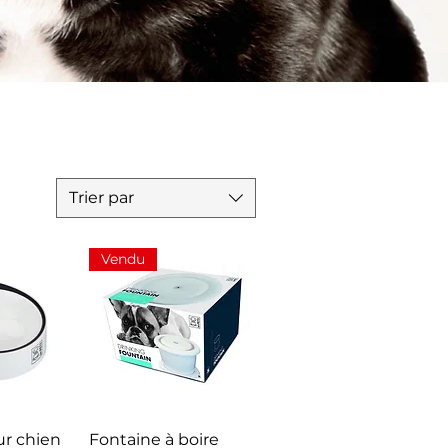
Trier par
Vendu
apide
Aperçu rapide
r chien
Fontaine à boire