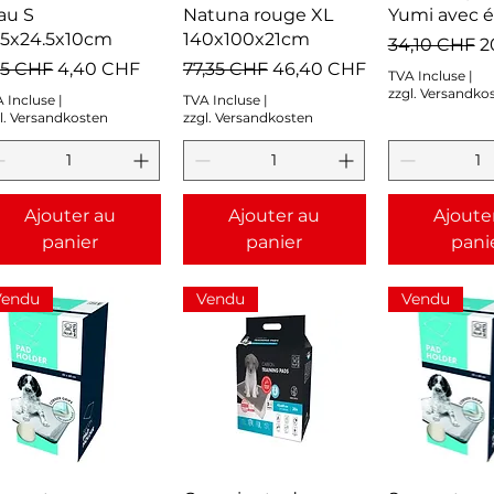
au S
Natuna rouge XL
Yumi avec éc
.5x24.5x10cm
140x100x21cm
Prix original
P
34,10 CHF
2
ix original
Prix promotionnel
Prix original
Prix promotionnel
35 CHF
4,40 CHF
77,35 CHF
46,40 CHF
TVA Incluse
|
zzgl. Versandko
 Incluse
|
TVA Incluse
|
l. Versandkosten
zzgl. Versandkosten
Ajouter au
Ajouter au
Ajoute
panier
panier
pani
Vendu
Vendu
Vendu