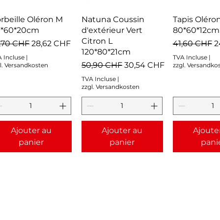
Aperçu rapide
Aperçu rapide
Aperçu r
rbeille Oléron M
Natuna Coussin
Tapis Oléron
0*60*20cm
d'extérieur Vert
80*60*12cm
Citron L
ix original
Prix promotionnel
Prix original
P
,70 CHF
28,62 CHF
41,60 CHF
2
120*80*21cm
 Incluse
|
TVA Incluse
|
Prix original
Prix promotionnel
50,90 CHF
30,54 CHF
l. Versandkosten
zzgl. Versandko
TVA Incluse
|
zzgl. Versandkosten
Ajouter au
Ajouter au
Ajoute
panier
panier
pani