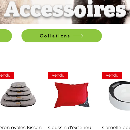
Accessoires
Collations
Vendu
Vendu
Vendu
Aperçu rapide
Aperçu rapide
Aperçu r
eron ovales Kissen
Coussin d'extérieur
Gamelle pou