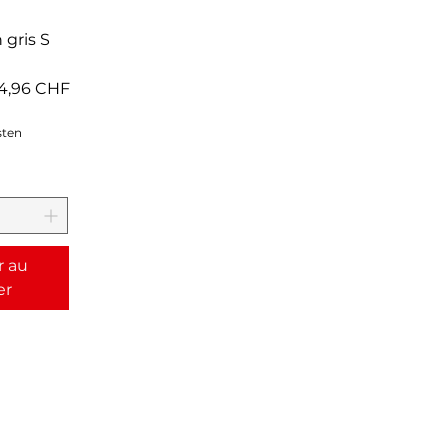
apide
 gris S
rix promotionnel
4,96 CHF
sten
r au
er