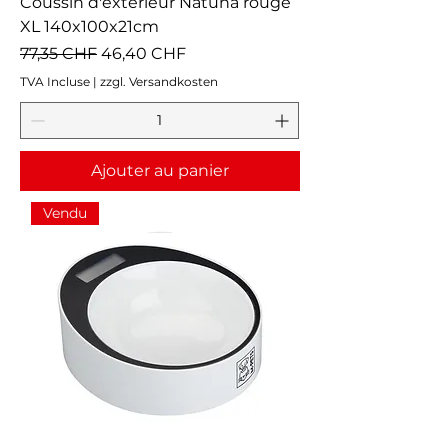
Coussin d'extérieur Natuna rouge
XL 140x100x21cm
Prix original
Prix promotionnel
77,35 CHF
46,40 CHF
TVA Incluse
|
zzgl. Versandkosten
Ajouter au panier
Vendu