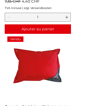
Prix original
Prix promotionnel
7,35 CHF
4,40 CHF
TVA Incluse
|
zzgl. Versandkosten
Ajouter au panier
Vendu