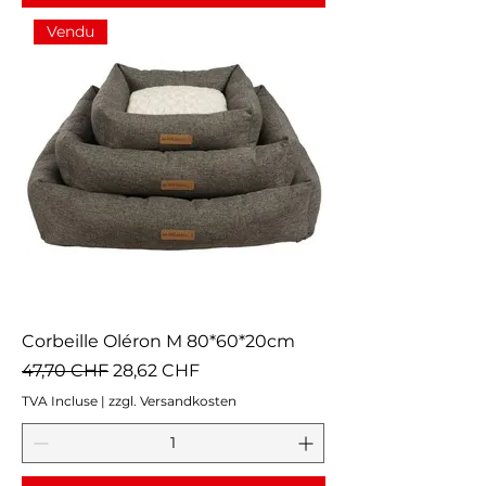
Vendu
Corbeille Oléron M 80*60*20cm
Prix original
Prix promotionnel
47,70 CHF
28,62 CHF
TVA Incluse
|
zzgl. Versandkosten