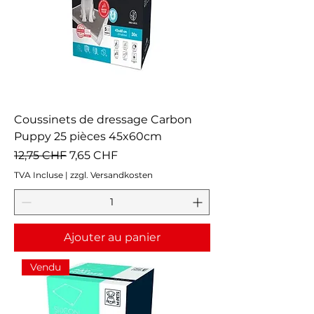
Coussinets de dressage Carbon
Puppy 25 pièces 45x60cm
Prix original
Prix promotionnel
12,75 CHF
7,65 CHF
TVA Incluse
|
zzgl. Versandkosten
Ajouter au panier
Vendu