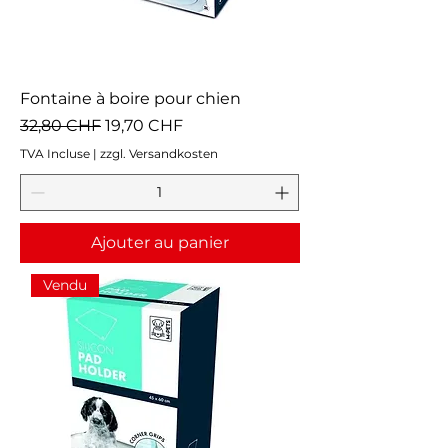
Fontaine à boire pour chien
Prix original
Prix promotionnel
32,80 CHF
19,70 CHF
TVA Incluse
|
zzgl. Versandkosten
Ajouter au panier
Vendu