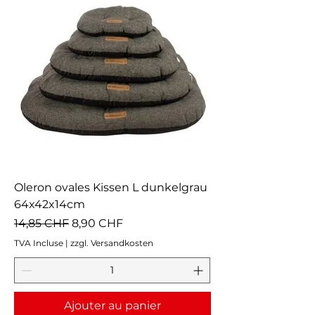
Oleron ovales Kissen L dunkelgrau
64x42x14cm
Prix original
Prix promotionnel
14,85 CHF
8,90 CHF
TVA Incluse
|
zzgl. Versandkosten
Ajouter au panier