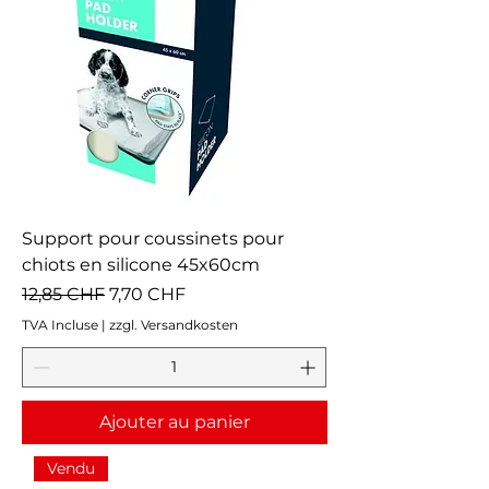
Support pour coussinets pour
chiots en silicone 45x60cm
Prix original
Prix promotionnel
12,85 CHF
7,70 CHF
TVA Incluse
|
zzgl. Versandkosten
Ajouter au panier
Vendu