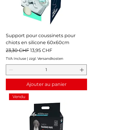
Support pour coussinets pour
chiots en silicone 60x60cm
Prix original
Prix promotionnel
23,30 CHF
13,95 CHF
TVA Incluse
|
zzgl. Versandkosten
Ajouter au panier
Vendu