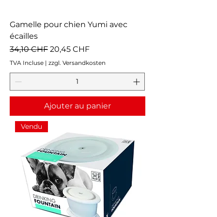
Gamelle pour chien Yumi avec
écailles
Prix original
Prix promotionnel
34,10 CHF
20,45 CHF
TVA Incluse
|
zzgl. Versandkosten
Ajouter au panier
Vendu